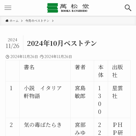
ホーム
今月のベストテン
2024
2024年10月ベストテン
11/26
2024年11月26日
2024年11月26日
書名
著者
本
出版
体
社
1
小説 イタリア
宮島
1
星雲
軒物語
敏郎
3
社
0
0
2
気の毒ばたらき
宮部
2
ＰＨ
みゆ
2
Ｐ研