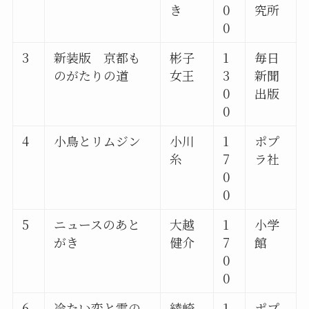
き
0
究所
0
3
新装版 京都も
彬子
1
毎日
のがたりの道
女王
3
新聞
0
出版
0
4
小鳥とリムジン
小川
1
ポプ
糸
7
ラ社
0
0
5
ニュースのあと
大越
1
小学
がき
健介
7
館
0
0
6
冷たい恋と雪の
綾崎
1
ポプ