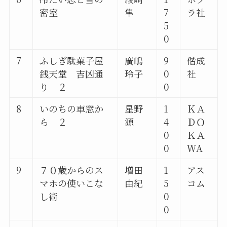
密室
隼
7
ラ社
5
0
7
ふしぎ駄菓子屋
廣嶋
9
偕成
銭天堂 吉凶通
玲子
0
社
り ２
0
8
いのちの車窓か
星野
1
ＫＡ
ら ２
源
4
ＤＯ
0
ＫＡ
0
ＷA
9
７０歳からのス
増田
1
アス
マホの使いこな
由紀
5
コム
し術
0
0